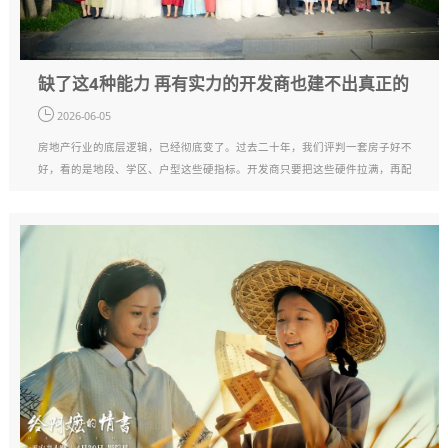
缺了这4种能力 再有实力的开发商也建不出真正的
“好房子”
2026-06-05
房地产行业的底层逻辑，已经彻底变了。过去二十年，我们评判一套房子好不
好，看的是地段、学区、户型这些硬指标。开发商只要把这些硬件拉满，再配
合铺天盖地的营销，基本就能不愁卖。但今天，一切都不一样了。购房者的需
求，已经完成了从 “买房子” 到 “···