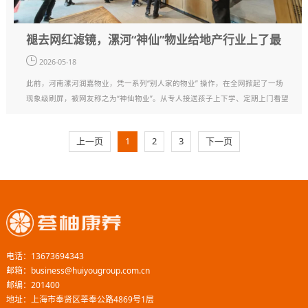
褪去网红滤镜，漯河“神仙”物业给地产行业上了最
关键的一课
2026-05-18
此前，河南漯河润嘉物业，凭一系列“别人家的物业” 操作，在全网掀起了一场
现象级刷屏，被网友称之为“神仙物业”。从专人接送孩子上下学、定期上门看望
独居老人，到组织孩子研学、业主集体出游，这些扎进日常的服务细节，让它
收获了百万级点赞与转发，也引···
上一页
1
2
3
下一页
电话：13673694343
邮箱：business@huiyougroup.com.cn
邮编：201400
地址：上海市奉贤区莘奉公路4869号1层