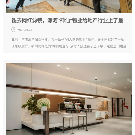
褪去网红滤镜，漯河“神仙”物业给地产行业上了最
关键的一课
2026-06-05
此前，河南漯河润嘉物业，凭一系列“别人家的物业” 操作，在全网掀起了一场
现象级刷屏，被网友称之为“神仙物业”。从专人接送孩子上下学、定期上门看望
独居老人，到组织孩子研学、业主集体出游，这些扎进日常的服务细节，让它
收获了百万级点赞与转发，也引···