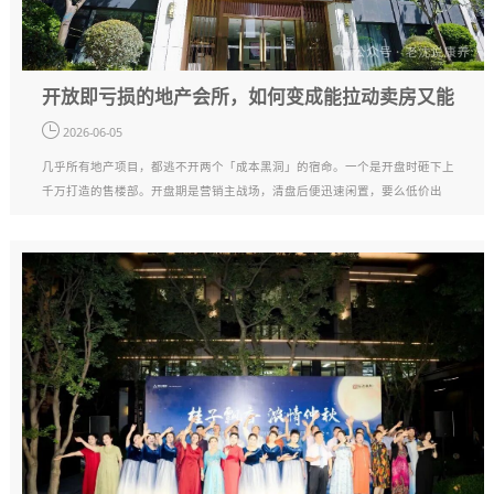
开放即亏损的地产会所，如何变成能拉动卖房又能
持续运营的优质资产？
2026-06-05
几乎所有地产项目，都逃不开两个「成本黑洞」的宿命。一个是开盘时砸下上
千万打造的售楼部。开盘期是营销主战场，清盘后便迅速闲置，要么低价出
租，要么荒废积灰，巨额前期投入，最终变成一笔无法回收的沉没成本。另一
个是为了冲溢价、做卖点打造的社区会所。···