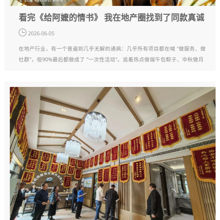
看完《给阿嬷的情书》 我在地产圈找到了同款真诚
2026-06-05
在地产行业，有一个普遍到几乎无解的通病：几乎所有项目都在喊 "做服务、做
社群"，但90%最后都做成了 "一次性活动"。追着热点做端午包粽子、中秋做月
饼，别人搞围炉煮茶我也搞，别人办亲子手工我也办；活动···