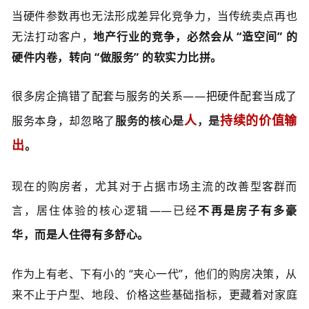
当硬件参数再也无法形成差异化竞争力，当传统卖点再也
无法打动客户，
地产行业的竞争，必然会从 “造空间” 的
硬件内卷，转向 “做服务” 的软实力比拼。
很多房企搞错了配套与服务的关系
——
把硬件配套当成了
人
持续的价值输
服务本身，却忽略了
服务的核心是
，是
出
。
现在的购房者，尤其对于占据市场主流的改善型客群而
言，居住体验的核心逻辑
——
已经
不再是房子有多豪
华，而是人住得有多舒心。
作为上有老、下有小的 “夹心一代”，他们的购房决策，从
来不止于户型、地段、价格这些基础指标，更藏着对家庭