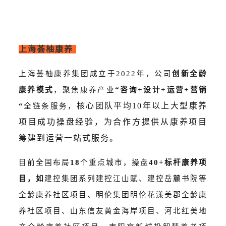
上海荟柚康养
上海荟柚康养集团成立于2022年，公司
创新全龄
康养模式
，聚焦康养产业
“咨询+设计+运营+营销
核心团队平均10年以上大型康养
“
全链条服务，
项目成功操盘经验，为合作方提供从康养项目
筹建到运营一站式服务。
目前全国布局
18
个重点城市，操盘
40+标杆康养项
目，如
建控集团系列建控江山赋、建控岳麓书院等
全龄康养社区项目、
明伦集团明伦花漾美郡全龄康
养社区项目、
山东信友黄金海岸项目、
河北红美地