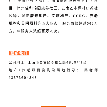
产全龄康养社区项目、
南阳高新城投智慧养老项
目、徐州佳和锦园康养社区、云南芒市枫林康养社
区等，涵盖
康养地产、文旅地产、CCRC、养老
机构和日间照料
等五大业态，服务面积超过
500
万
方，年服务人数超
百万
人次。
联系我们
公司地址：上海市奉贤区莘奉公路4869号1层
地产/养老项目咨询及落地指导： 路老师
13673694343